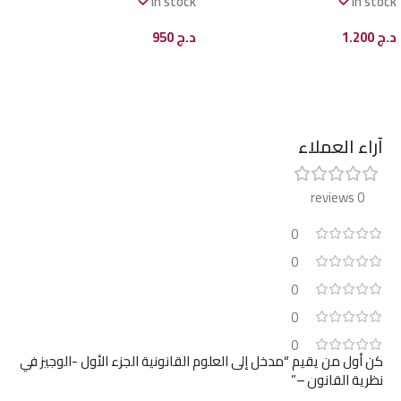
In stock
In stock
د.ج
1.200
د.ج
950
إضافة إلى السلة
إضافة إلى السلة
آراء العملاء
0 reviews
0
0
0
0
0
كن أول من يقيم “مدخل إلى العلوم القانونية الجزء الأول -الوجيز في
نظرية القانون –”