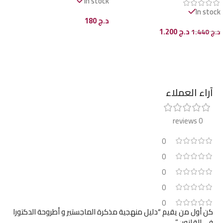
In stock
In stock
د.ج
180
د.ج
1.200
د.ج
1.440
إضافة إلى السلة
إضافة إلى السلة
آراء العملاء
0 reviews
0
0
0
0
0
كن أول من يقيم “دليل منهجية مذكرة الماجستير و أطروحة الدكتورا
في القانون”