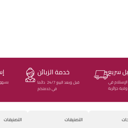
خدمة الزبائن
ل سريع
إس
الإستلام في
بسهول
قبل وبعد البيع 24/7 دائما
في خدمتكم
ات
التصنيفات
التصنيفات