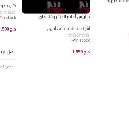
كتب مدرس
دبابيس أعلام الجزائر وفلسطين
In stock
(3دبابيس)
أشياء مختلفة
,
تحف أخرى
د.ج
1.500
إضافة إل
In stock
هل تريد
د.ج
1.950
إضافة إلى السلة
بدون تو