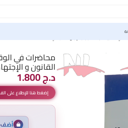
نة
 الشريعة و القانون و الإجتهاد اللبناني
محاضرات في الو
القانون و الإجتهاد
د.ج
1.800
إضغط هنا للإطلاع على ال
أضف م