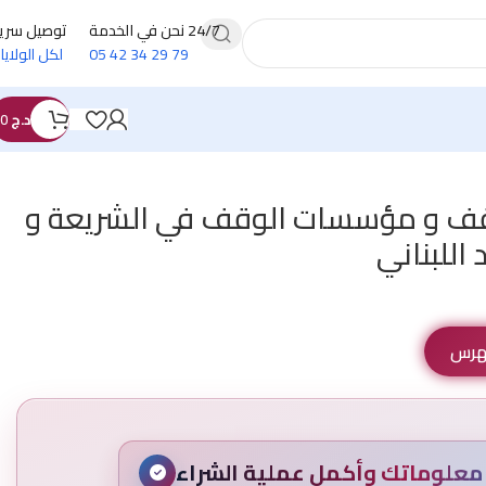
24/7 نحن في الخدمة
توصيل سري
79 29 34 42 05
لكل الولايا
د.ج
0
قف و مؤسسات الوقف في الشريعة و
 اللبناني
فهرس
علوماتك وأكمل عملية الشراء