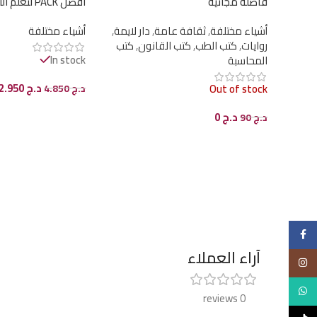
فاصلة مجانية
أفضل PACK لتعلم اللغة الانجليزية
أشياء مختلفة
,
ثقافة عامة
,
دار لايمة
,
أشياء مختلفة
روايات
,
كتب الطب
,
كتب القانون
,
كتب
In stock
المحاسبة
د.ج
2.950
Out of stock
د.ج
4.850
إضافة إلى السلة
د.ج
0
د.ج
90
قراءة المزيد
Facebook
آراء العملاء
Instagram
WhatsApp
0 reviews