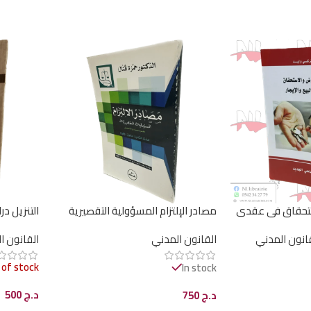
ستحقاق في عقدي
مصادر الإلتزام المسؤولية التقصيرية
التنزيل د
الفعل المستحق للتعويض / HM044
مقارنة / HM104
انون المدني
القانون المدني
القانون ا
 of stock
In stock
د.ج
500
د.ج
750