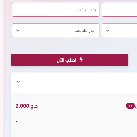
اطلب الآن
د.ج
2.000
ي
x1
-