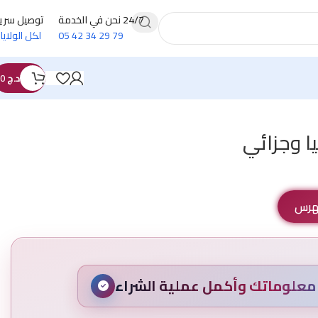
24/7 نحن في الخدمة
توصيل سري
79 29 34 42 05
لكل الولايا
د.ج
0
ا وجزائي
فهرس
علوماتك وأكمل عملية الشراء