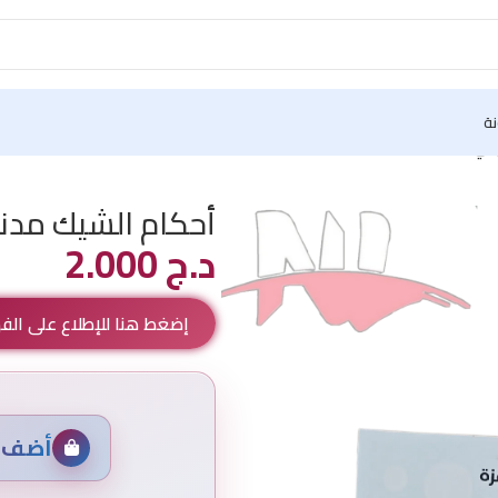
نة
ائي
أحكام الشيك مدني
د.ج
2.000
إضغط هنا للإطلاع على ال
أضف م