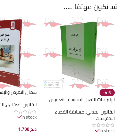
قد تكون مهتمًا بـ…
ضمان التعرض والإ
-41%
البيع والإيجار
الإلتزامات الفعل المستحق للتعويض
القانون العقاري
,
الق
القانون المدني
,
مسابقة القضاء
,
In stock
التخفيضات
د.ج
1.700
In stock