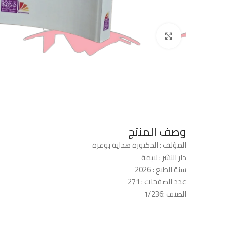
Click to enlarge
وصف المنتج
المؤلف : الدكتورة هداية بوعزة
دار النشر : لايمة
سنة الطبع : 2026
عدد الصفحات : 271
الصنف :1/236