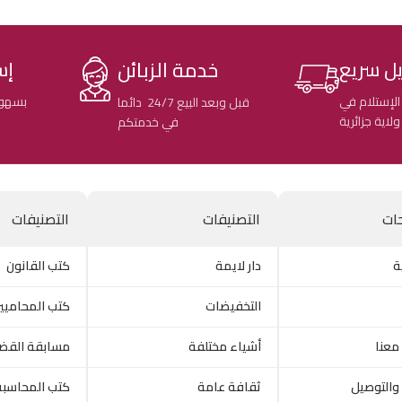
خدمة الزبائن
ل سريع
إس
الإستلام في
بسهول
قبل وبعد البيع 24/7 دائما
في خدمتكم
ات
التصنيفات
التصنيفات
ة
دار لايمة
كتب القانون
التخفيضات
كتب المحاميي
معنا
أشياء مختلفة
مسابقة القض
والتوصيل
ثقافة عامة
كتب المحاسبة