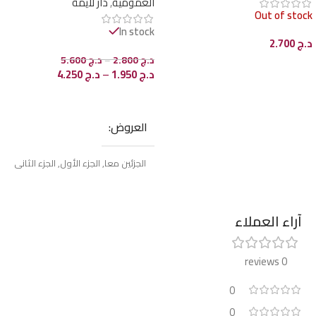
العمومية
,
دار لايمة
Out of stock
In stock
د.ج
2.700
د.ج
2.800
–
د.ج
5.600
قراءة المزيد
د.ج
1.950
–
د.ج
4.250
تحديد أحد الخيارات
العروض
الجزئين معا
,
الجزء الأول
,
الجزء الثاني
آراء العملاء
0 reviews
0
0