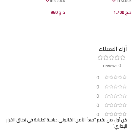
In stock
In stock
د.ج
1.700
د.ج
960
إضافة إلى السلة
إضافة إلى السلة
آراء العملاء
0 reviews
0
0
0
0
0
كن أول من يقيم “مبدأ الأمن القانوني دراسة تحليلية في نطاق القرار
الإداري”