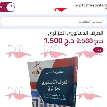
Skip to main content
د.ج
0
الرئيسية
/
كتب القانون
/
القانون الدستوري
العرف الدستوري الجزائري
د.ج
1.500
د.ج
2.500
-40%