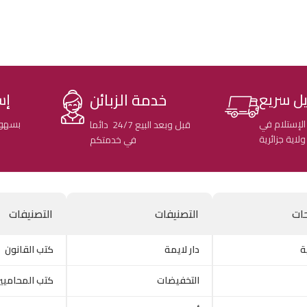
خدمة الزبائن
ل سريع
إس
الإستلام في
بسهول
قبل وبعد البيع 24/7 دائما
في خدمتكم
ات
التصنيفات
التصنيفات
ة
دار لايمة
كتب القانون
التخفيضات
كتب المحاميي