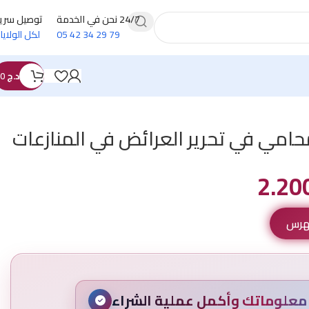
24/7 نحن في الخدمة
توصيل سري
79 29 34 42 05
لكل الولايا
د.ج
0
محامي في تحرير العرائض في المنازعات
فهرس
علوماتك وأكمل عملية الشراء