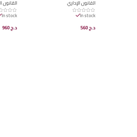
القانون الإداري
القانون ا
In stock
In stock
د.ج
560
د.ج
960
إضافة إلى السلة
إضافة إل