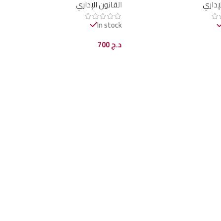
لإداري
القانون الإداري
In stock
د.ج
700
ى السلة
إضافة إلى السلة