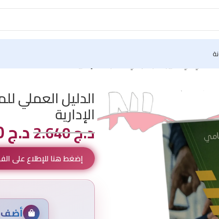
نة
لمحامي في تحرير العرائض في المنازعات الإدارية
الدليل العملي لل
الإدارية
د.ج
2.200
د.ج
2.640
إضغط هنا للإطلاع على ال
أضف م