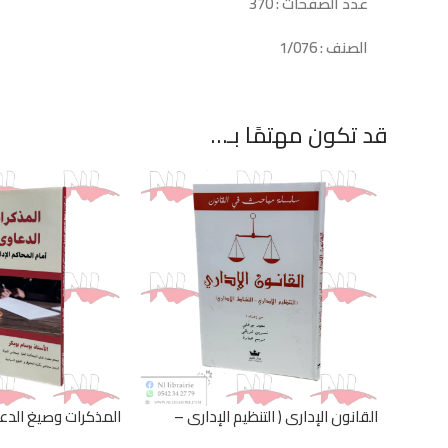
عدد الصفحات : 370
الصنف : 1/076
قد تكون مهتمًا بـ…
القانون الإداري ( التنظيم الإداري –
المذكرات وصيغ الدعا
النشاط الإداري )
المحاكم الإدارية وم