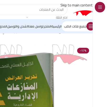
Skip to main content
اختر الفئة
جميع فئات الكتب
الرئيسية
المتجر
تواصل معنا
الشحن والتوصيل
المدو
الرئيسية
/
كتب القانون
/
les Auteurs
/
nabil sakr
/
الدليل العملي ل
-17%