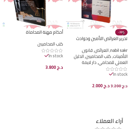
أحكام مهنة المحاماة
-38%
تحرير العرائض التأمين وحوادث
كتب المحاميين
المرور فقها وقضاء ( الدليل العملي
nabil sakr
,
العرائض
,
قانون
للمحامي )
In stock
التأمينات
,
كتب المحاميين
,
الدليل
العملي للمحامي
,
دار لايمة
د.ج
3.800
In stock
إضافة إلى السلة
د.ج
2.000
د.ج
3.200
إضافة إلى السلة
آراء العملاء