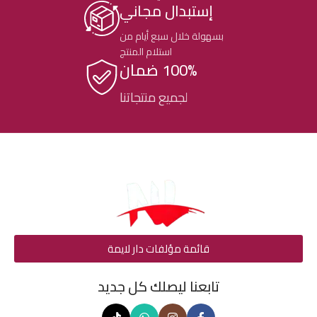
إستبدال مجاني
بسهولة خلال سبع أيام من
استلام المنتج
100% ضمان
لجميع منتجاتنا
قائمة مؤلفات دار لايمة
تابعنا ليصلك كل جديد