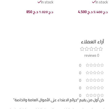
In stock
In stock
د.ج
4.500
د.ج
850
د.ج
5.400
د.ج
1.020
إضافة إلى السلة
إضافة إلى السلة
آراء العملاء
0 reviews
0
0
0
0
0
كن أول من يقيم “جرائم الاعتداء على الأموال العامة والخاصة”