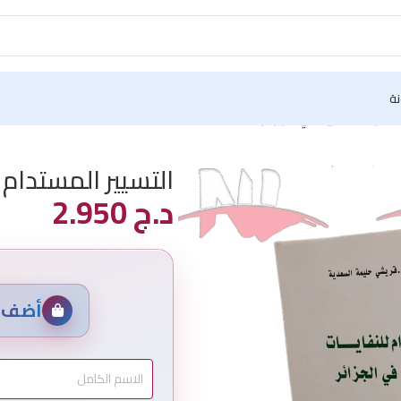
نة
لصلبة الحضرية في الجزائر
التسيير المستدام ل
د.ج
2.950
أضف م