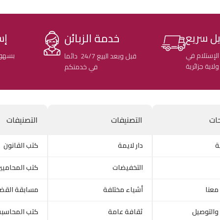
خدمة الزبائن
ل سريع
إس
الإستلام في
بسهول
قبل وبعد البيع 24/7 دائما
في خدمتكم
ات
التصنيفات
التصنيفات
ة
دار لايمة
كتب القانون
التخفيضات
كتب المحاميي
معنا
أشياء مختلفة
مسابقة القض
والتوصيل
ثقافة عامة
كتب المحاسبة