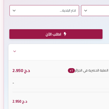
اطلب الآن
د.ج
2.950
الصلبة الحضرية في الجزائر
x1
-
د.ج
2.950