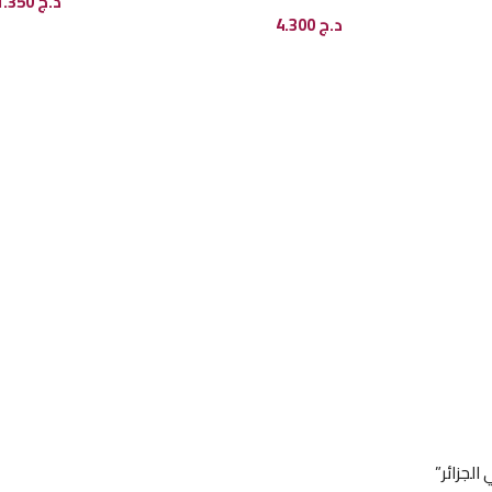
د.ج
1.350
د.ج
4.300
إضافة إل
إضافة إلى السلة
الجزائر”