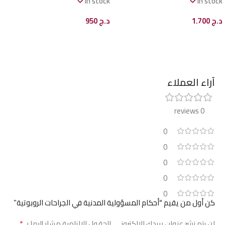
In stock
In stock
د.ج
1.700
د.ج
950
إضافة إلى السلة
إضافة إلى السلة
آراء العملاء
0 reviews
0
0
0
0
0
كن أول من يقيم “أحكام المسؤولية المدنية في الجراحات الروبوتية”
*
لن يتم نشر عنوان بريدك الإلكتروني.
الحقول الإلزامية مشار إليها بـ