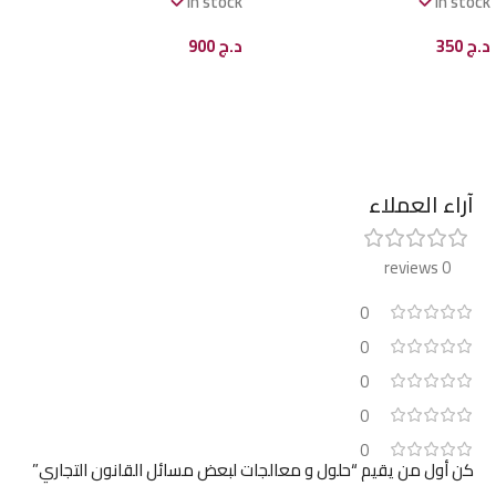
In stock
In stock
د.ج
350
د.ج
900
إضافة إلى السلة
إضافة إلى السلة
آراء العملاء
0 reviews
0
0
0
0
0
كن أول من يقيم “حلول و معالجات لبعض مسائل القانون التجاري”