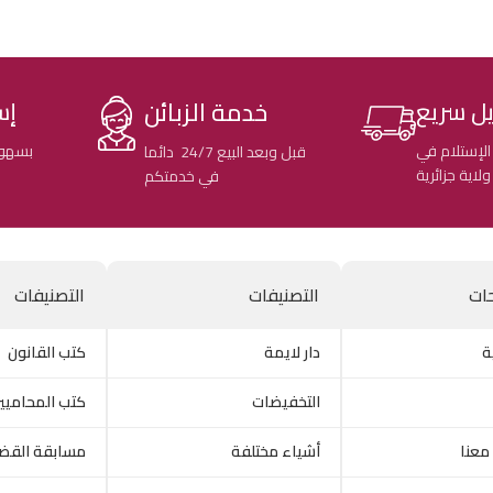
خدمة الزبائن
ل سريع
إس
الإستلام في
بسهول
قبل وبعد البيع 24/7 دائما
في خدمتكم
ات
التصنيفات
التصنيفات
ة
دار لايمة
كتب القانون
التخفيضات
كتب المحاميي
معنا
أشياء مختلفة
مسابقة القض