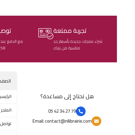
تجربة ممتعة
توصي
شراء منتجات جديدة بأسعار جد
مع الدفع عند 
مناسبة من بيتك
58 ولاية جزائرية
الصفح
هل تحتاج إلى مساعدة؟
الرئيسي
المتجر
79 27 34 42 05
Email: contact@nllibrairie.com
تواصل 