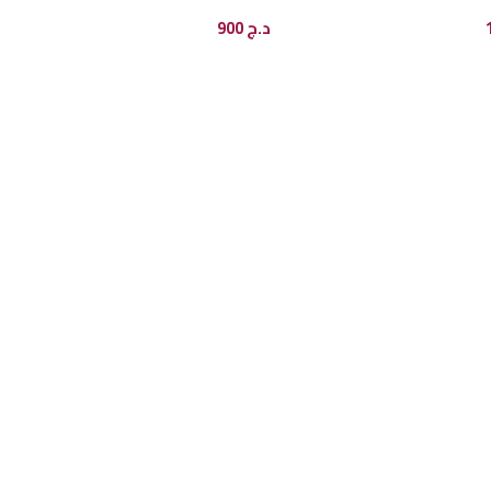
د.ج
900
ى السلة
إضافة إلى السلة