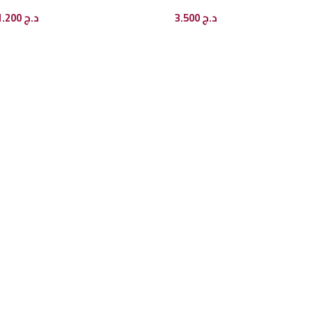
د.ج
3.500
د.ج
1.200
إضافة إلى السلة
إضافة إل