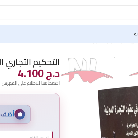
نة
 في عقود التجارة الدولية
التحكيم التجاري ا
د.ج
4.100
اضغط هنا للاطلاع على الفهرس
أضف م