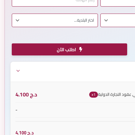
اطلب الآن
د.ج
4.100
 عقود التجارة الدولية
x1
-
د.ج
4.100