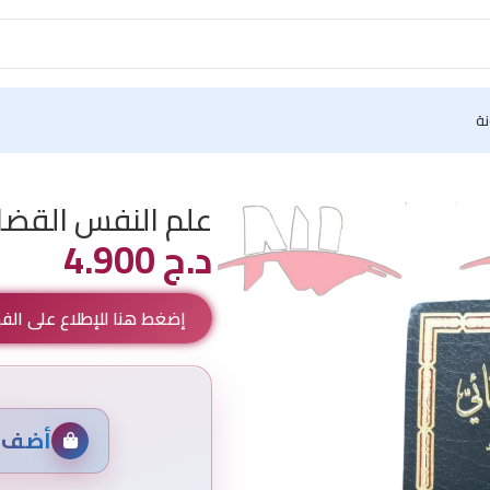
نة
علم النفس القضا
د.ج
4.900
إضغط هنا للإطلاع على ال
أضف م