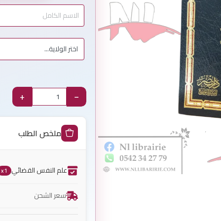
+
−
ملخص الطلب
علم النفس القضائي
x1
سعر الشحن