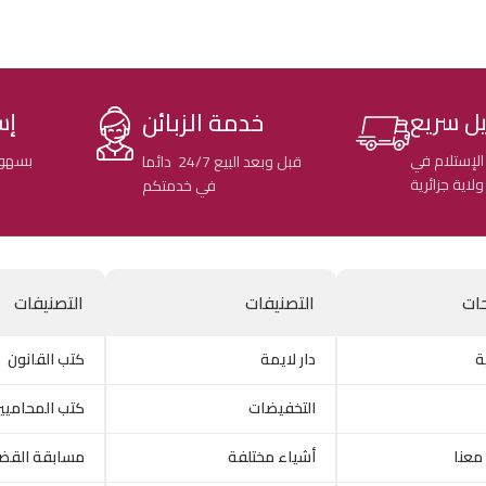
خدمة الزبائن
ل سريع
إس
الإستلام في
بسهول
قبل وبعد البيع 24/7 دائما
في خدمتكم
ات
التصنيفات
التصنيفات
ة
دار لايمة
كتب القانون
التخفيضات
كتب المحاميي
معنا
أشياء مختلفة
مسابقة القض