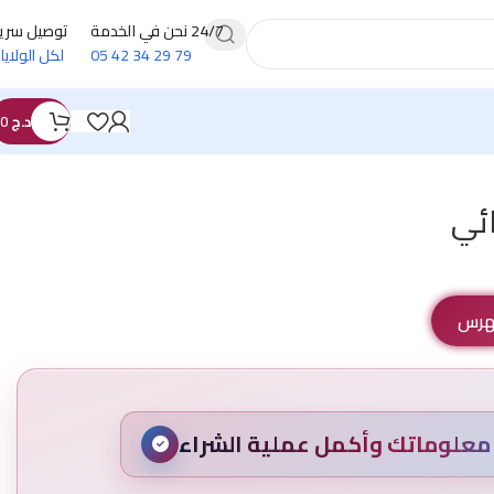
24/7 نحن في الخدمة
توصيل سري
79 29 34 42 05
لكل الولايا
د.ج
0
ئي
فهرس
علوماتك وأكمل عملية الشراء