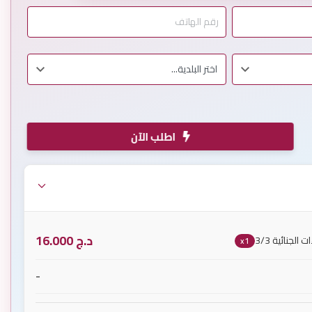
اطلب الآن
د.ج
16.000
لجنائية 3/3
x1
-