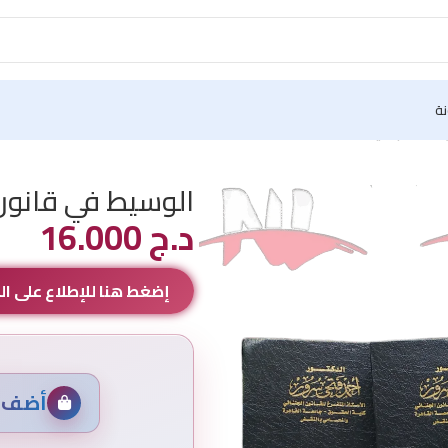
نة
ت الجنائية 3/3
الوسيط في قانون ال
د.ج
16.000
إضغط هنا للإطلاع على 
أضف م