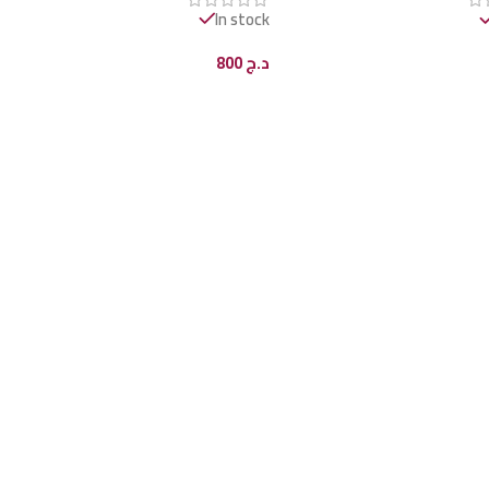
In stock
د.ج
800
ى السلة
إضافة إلى السلة