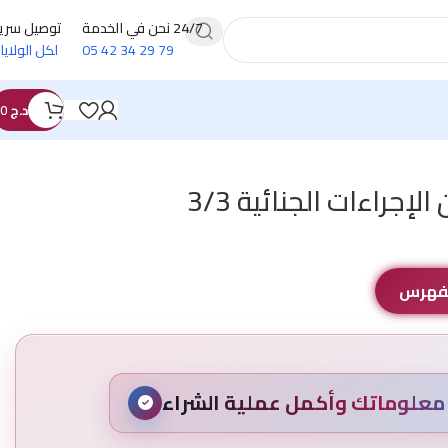
24/7 نحن في الخدمة
توصيل سري
79 29 34 42 05
لكل الولايا
د.ج
0
إجراءات الجنائية 3/3
الفهرس
علوماتك وأكمل عملية الشراء