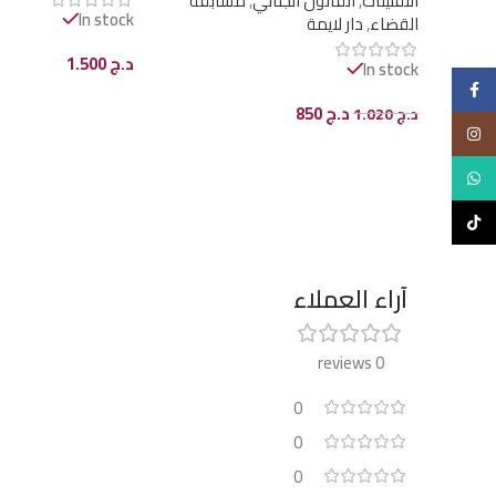
التقنينات
,
القانون الجنائي
,
مسابقة
In stock
القضاء
,
دار لايمة
د.ج
1.500
In stock
Facebook
إضافة إلى السلة
د.ج
850
د.ج
1.020
Instagram
إضافة إلى السلة
WhatsApp
TikTok
آراء العملاء
0 reviews
0
0
0