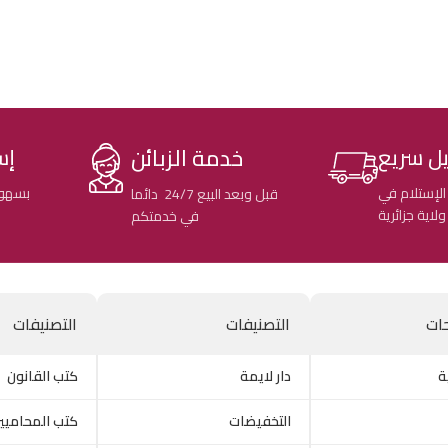
خدمة الزبائن
ل سريع
إس
الإستلام في
بسهول
قبل وبعد البيع 24/7 دائما
في خدمتكم
ات
التصنيفات
التصنيفات
ة
دار لايمة
كتب القانون
التخفيضات
كتب المحاميي