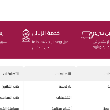
خدمة الزبائن
ل سريع
إس
الإستلام في
بسهول
قبل وبعد البيع 24/7 دائما
في خدمتكم
ات
التصنيفات
التصنيفات
ة
دار لايمة
كتب القانون
التخفيضات
كتب المحاميي
معنا
أشياء مختلفة
مسابقة القض