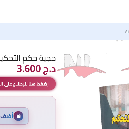
نة
لكتروني
حجية حكم التحكيم
د.ج
3.600
إضغط هنا للإطلاع على 
أضف م