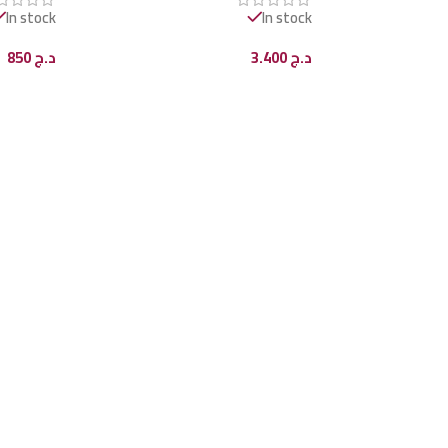
In stock
In stock
د.ج
3.400
د.ج
850
إضافة إلى السلة
إضافة إل