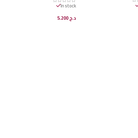
In stock
د.ج
5.200
ى السلة
إضافة إلى السلة