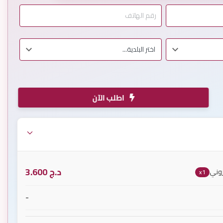
اطلب الآن
د.ج
3.600
روني
x1
-