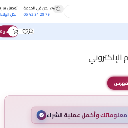
24/7 نحن في الخدمة
توصيل سري
79 29 34 42 05
لكل الولايا
د.ج
0
 الإلكتروني
الفهرس
علوماتك وأكمل عملية الشراء