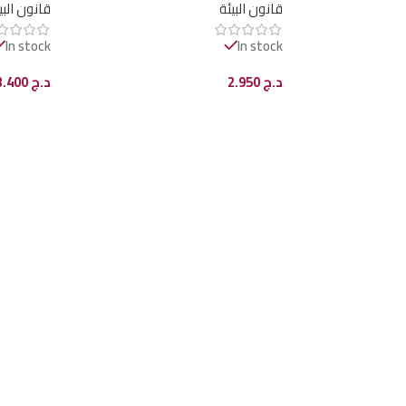
قانون البيئة
قانون البي
In stock
In stock
د.ج
2.950
د.ج
3.400
إضافة إلى السلة
إضافة إل