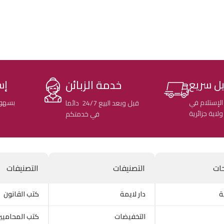
خدمة الزبائن
ل سريع
إس
الإستلام في
بسهول
قبل وبعد البيع 24/7 دائما
في خدمتكم
ات
التصنيفات
التصنيفات
ة
دار لايمة
كتب القانون
التخفيضات
كتب المحاميي