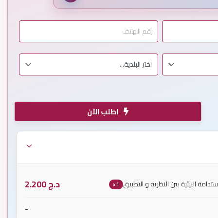
اطلب الآن
د.ج
2.200
إستدامة البيئية بين النظرية و التطبيق
x1
-