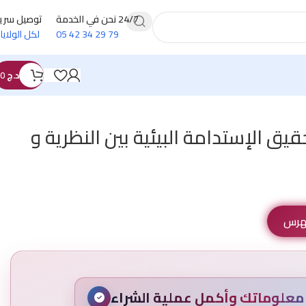
24/7 نحن في الخدمة
توصيل سري
79 29 34 42 05
لكل الولايا
د.ج
0
تحقيق الإستدامة البيئية بين النظرية و
فهرس
علوماتك وأكمل عملية الشراء