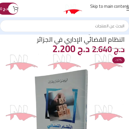
Skip to main content
د.ج
0
الرئيسية
/
كتب القانون
/
les Auteurs
/
boudiaf
النظام القضائي الإداري في الجزائر
د.ج
2.200
د.ج
2.640
-17%