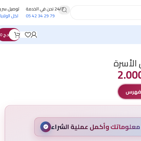
24/7 نحن في الخدمة
توصيل سري
79 29 34 42 05
لكل الولايا
د.ج
0
 الأسرة
الفهرس
علوماتك وأكمل عملية الشراء