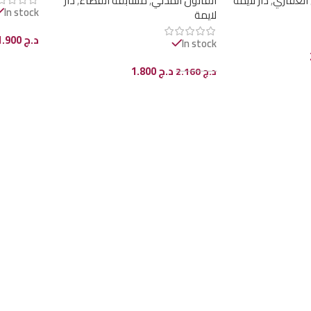
 العقاري
,
دار لايمة
القانون المدني
,
مسابقة القضاء
,
دار
In stock
لايمة
د.ج
1.900
In stock
إضافة إل
د.ج
1.800
د.ج
2.160
إضافة إلى السلة