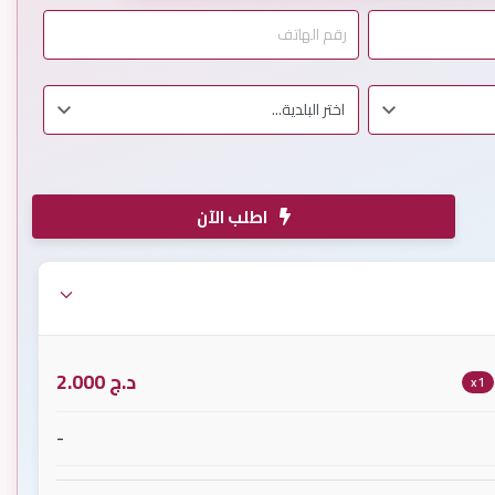
اطلب الآن
د.ج
2.000
x1
-