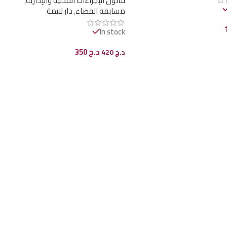
قانون الإجراءات المدنية والإدارية
,
الإجتهاد القضائي
مسابقة القضاء
,
دار لايمة
In stock
ى السلة
د.ج
350
د.ج
420
إضافة إلى السلة