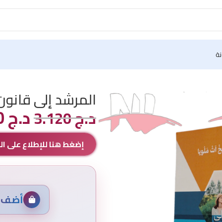
نة
المرشد إلى قانون
د.ج
2.000
د.ج
3.120
إضغط هنا للإطلاع على 
أضف م