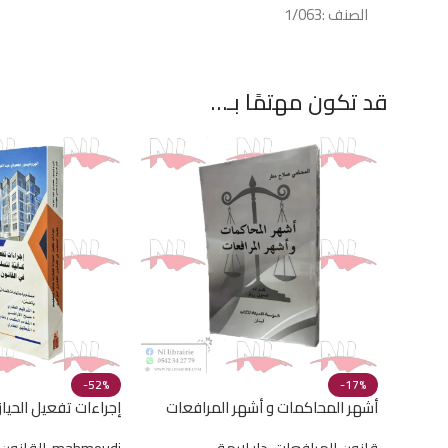
الصنف :1/063
قد تكون مهتمًا بـ…
-52%
-17%
أشهر المحاكمات و أشهر المرافعات
إجراءات تفعيل الحياز
عقود الملكية