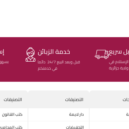
خدمة الزبائن
ل سريع
إس
الإستلام في
بسهول
قبل وبعد البيع 24/7 دائما
في خدمتكم
ات
التصنيفات
التصنيفات
ة
دار لايمة
كتب القانون
التخفيضات
كتب المحاميي