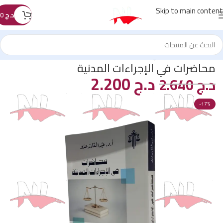
Skip to main content
د.ج
0
الرئيسية
/
كتب القانون
/
les pack
/
مسابقة القضاء
محاضرات في الإجراءات المدنية
د.ج
2.200
د.ج
2.640
-17%