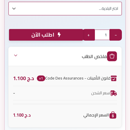
اطلب الآن
+
−
ملخص الطلب
د.ج
1.100
قانون التأمينات - Code Des Assurances
x1
-
سعر الشحن
د.ج
1.100
السعر الإجمالي