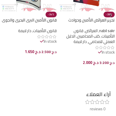
-34%
-38%
تحرير العرائض التأمين وحوادث
قانون التأمين البري البحري والجوي
المرور فقها وقضاء ( الدليل العملي
nabil sakr
,
العرائض
,
قانون
قانون التأمينات
,
دار لايمة
للمحامي )
التأمينات
,
كتب المحاميين
,
الدليل
In stock
العملي للمحامي
,
دار لايمة
د.ج
1.650
In stock
د.ج
2.500
إضافة إلى السلة
د.ج
2.000
د.ج
3.200
إضافة إلى السلة
آراء العملاء
0 reviews