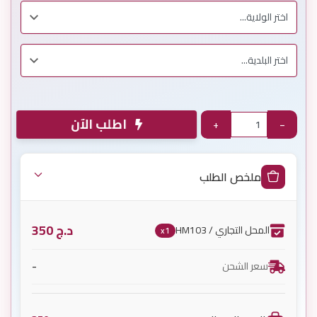
اطلب الآن
+
−
ملخص الطلب
د.ج
350
المحل التجاري / HM103
x1
-
سعر الشحن