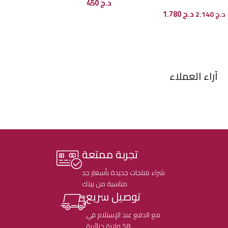
د.ج
450
د.ج
1.780
د.ج
2.140
إضافة إلى السلة
إضافة إلى السلة
آراء العملاء
تجربة ممتعة
شراء منتجات جديدة بأسعار جد
مناسبة من بيتك
توصيل سريع
مع الدفع عند الإستلام في
58 ولاية جزائرية