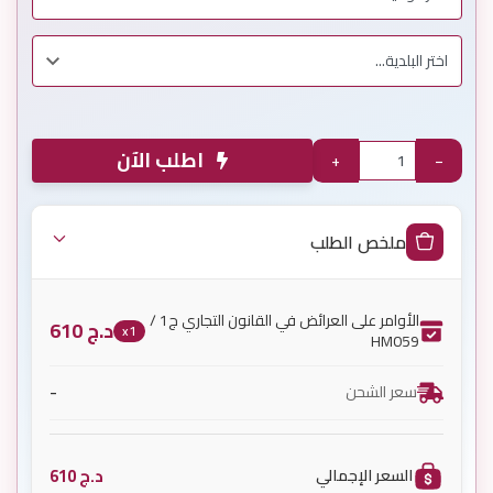
اطلب الآن
+
−
ملخص الطلب
الأوامر على العرائض في القانون التجاري ج1 /
د.ج
610
x1
HM059
-
سعر الشحن
د.ج
610
السعر الإجمالي