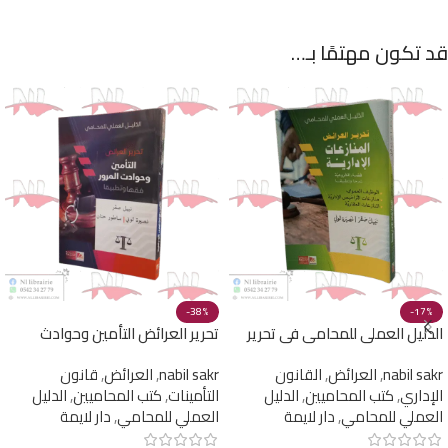
قد تكون مهتمًا بـ…
-38%
-17%
الدليل العملي للمحامي في تحرير
تحرير العرائض التأمين وحوادث
العرائض في المنازعات الإدارية
المرور فقها وقضاء ( الدليل العملي
nabil sakr
,
العرائض
,
القانون
nabil sakr
,
العرائض
,
قانون
للمحامي )
الإداري
,
كتب المحاميين
,
الدليل
التأمينات
,
كتب المحاميين
,
الدليل
العملي للمحامي
,
دار لايمة
العملي للمحامي
,
دار لايمة