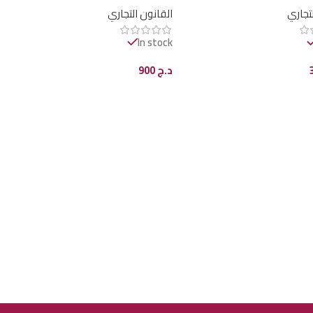
لتجاري
القانون التجاري
HM093
In stock
د.ج
900
ى السلة
إضافة إلى السلة