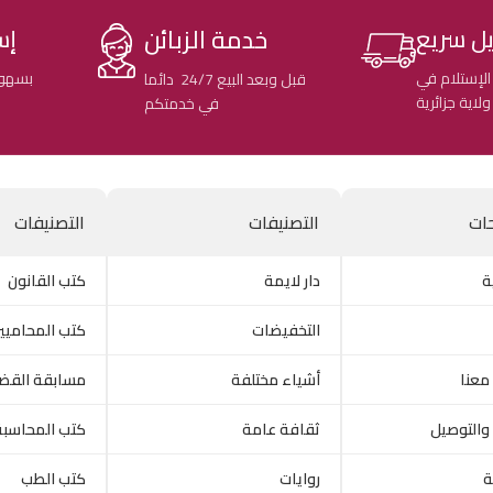
خدمة الزبائن
ل سريع
إس
الإستلام في
بسهول
قبل وبعد البيع 24/7 دائما
في خدمتكم
ات
التصنيفات
التصنيفات
ة
دار لايمة
كتب القانون
التخفيضات
كتب المحاميي
معنا
أشياء مختلفة
مسابقة القض
والتوصيل
ثقافة عامة
كتب المحاسبة
ة
روايات
كتب الطب