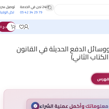
24/7 نحن في الخدمة
توصيل سري
79 29 34 42 05
لكل الولايا
د.ج
0
ووسائل الدفع الحديثة في القانون
الكتاب الثاني)
الفهرس
علوماتك وأكمل عملية الشراء