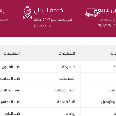
خدمة الزبائن
ل سريع
إس
الإستلام في
بسهول
قبل وبعد البيع 24/7 دائما
في خدمتكم
ات
التصنيفات
التصنيفات
ة
دار لايمة
كتب القانون
التخفيضات
كتب المحاميي
معنا
أشياء مختلفة
مسابقة القض
والتوصيل
ثقافة عامة
كتب المحاسبة
ة
روايات
كتب الطب