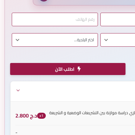
اطلب الآن
يازي دراسة موازنة بين التشريعات الوضعية و الشريعة
د.ج
2.800
x1
-