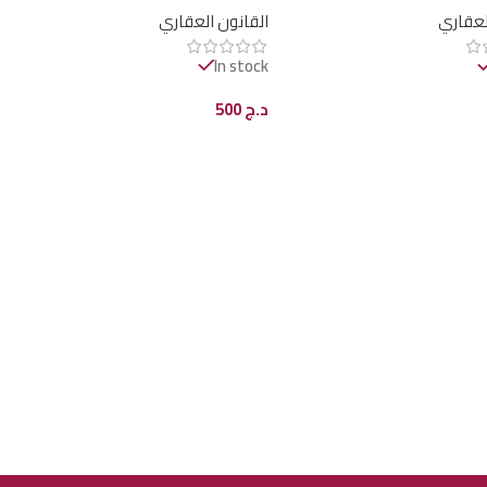
لعقاري
القانون العقاري
In stock
د.ج
500
ى السلة
إضافة إلى السلة