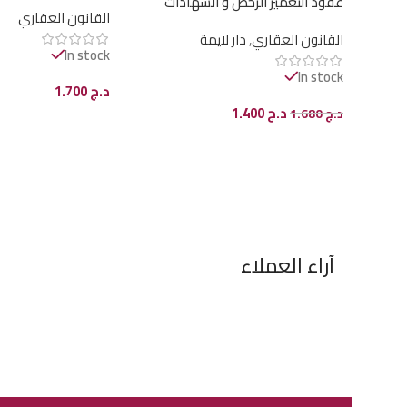
عقود التعمير الرخص و الشهادات
القانون العقاري
القانون العقاري
,
دار لايمة
In stock
In stock
د.ج
1.700
د.ج
1.400
د.ج
1.680
إضافة إلى السلة
إضافة إلى السلة
آراء العملاء