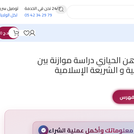
24/7 نحن في الخدمة
توصيل سري
79 29 34 42 05
لكل الولايا
د.ج
0
رهن الحيازي دراسة موازنة بين
ة و الشريعة الإسلامية
لفهرس
علوماتك وأكمل عملية الشراء