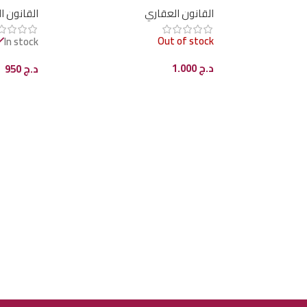
القانون العقاري
القانون ا
Out of stock
In stock
د.ج
1.000
د.ج
950
قراءة المزيد
إضافة إل