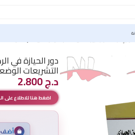
نة
الحيازي دراسة موازنة بين التشريعات الوضعية و الشريعة الإسلامية
دور الحيازة في ال
التشريعات الوضعي
د.ج
2.800
اضغط هنا للاطلاع على ا
أضف م