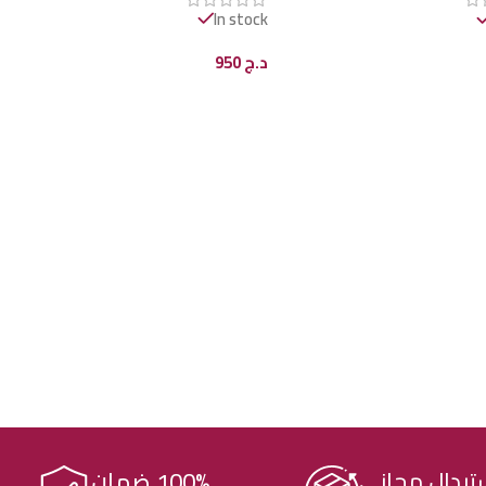
In stock
د.ج
950
ى السلة
إضافة إلى السلة
100% ضمان
تبدال مجاني