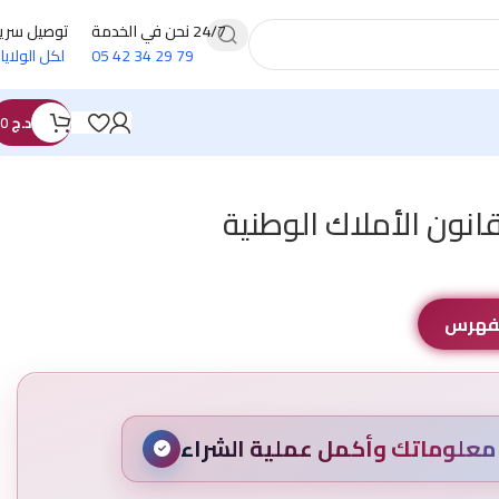
24/7 نحن في الخدمة
توصيل سري
79 29 34 42 05
لكل الولايا
د.ج
0
نون الأملاك الوطنية
الفهرس
علوماتك وأكمل عملية الشراء