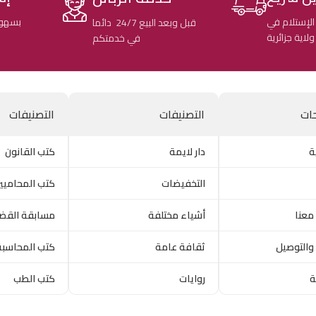
الإستلام في
بسهول
قبل وبعد البيع 24/7 دائما
في خدمتكم
ات
التصنيفات
التصنيفات
ة
دار لايمة
كتب القانون
التخفيضات
كتب المحاميي
معنا
أشياء مختلفة
مسابقة القض
والتوصيل
ثقافة عامة
كتب المحاسبة
ة
روايات
كتب الطب