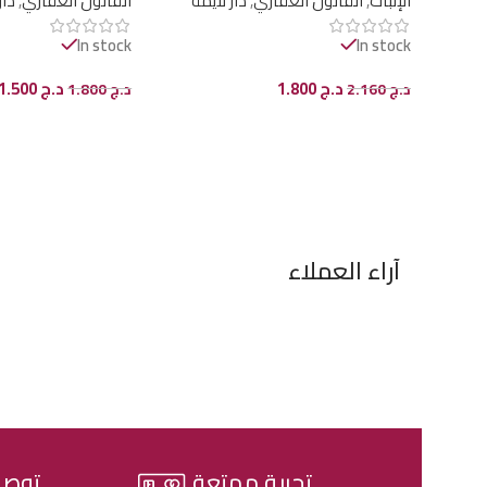
الإثبات
,
القانون العقاري
,
دار لايمة
القانون العقاري
,
دار
In stock
In stock
د.ج
1.800
د.ج
1.500
د.ج
2.160
د.ج
1.800
إضافة إلى السلة
إضافة إلى السلة
آراء العملاء
تجربة ممتعة
توصي