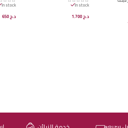
 لايمة
In stock
In stock
د.ج
1.700
د.ج
650
إضافة إلى السلة
إضافة إل
خدمة الزبائن
ل سريع
إس