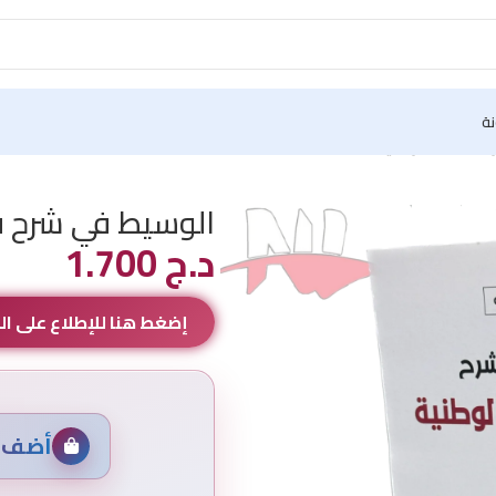
نة
الأملاك الوطنية
الوسيط في شرح قا
د.ج
1.700
إضغط هنا للإطلاع على 
أضف م