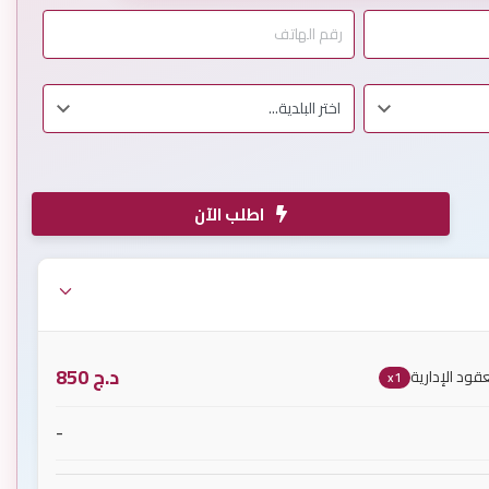
اطلب الآن
د.ج
850
قود الإدارية
x1
-