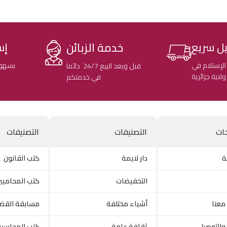
خدمة الزبائن
ل سريع
إس
الإستلام في
بسهول
قبل وبعد البيع 24/7 دائما
في خدمتكم
ات
التصنيفات
التصنيفات
ة
دار لايمة
كتب القانون
التخفيضات
كتب المحاميي
معنا
أشياء مختلفة
مسابقة القض
والتوصيل
ثقافة عامة
كتب المحاسبة