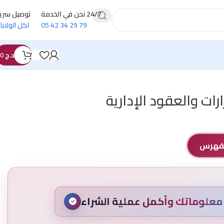
24/7 نحن في الخدمة
توصيل سري
79 29 34 42 05
لكل الولايا
د.ج
0
ات والعقود الإدارية
الفهرس
علوماتك وأكمل عملية الشراء