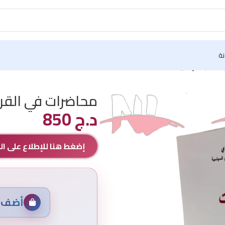
نة
لعقود الإدارية
محاضرات في القرار
د.ج
850
إضغط هنا للإطلاع على 
أضف م