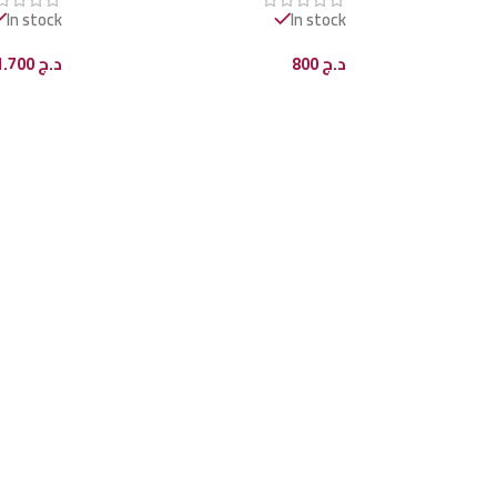
In stock
In stock
د.ج
800
د.ج
1.700
إضافة إلى السلة
إضافة إل