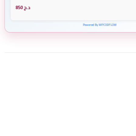
د.ج
850
Powered By WPCODFLOW