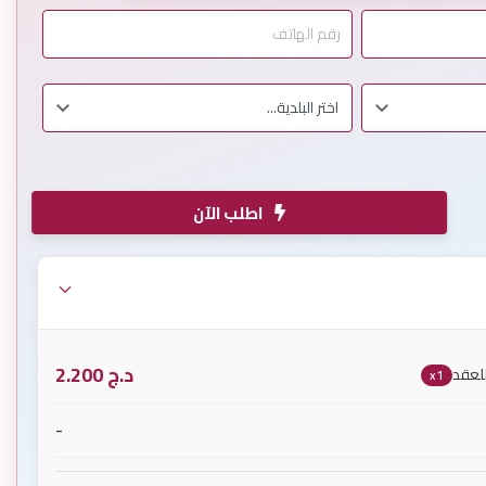
اطلب الآن
د.ج
2.200
للعقد
x1
-