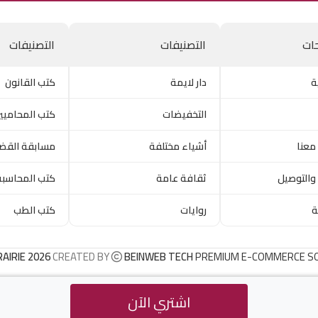
ات
التصنيفات
التصنيفات
ة
دار لايمة
كتب القانون
التخفيضات
كتب المحاميي
معنا
أشياء مختلفة
مسابقة القض
والتوصيل
ثقافة عامة
كتب المحاسبة
ة
روايات
كتب الطب
RAIRIE 2026
CREATED BY
BEINWEB TECH
PREMIUM E-COMMERCE S
اشتري الآن