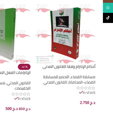
WhatsApp
TikTok
أحكام الإلتزام وفقا للقانون المدني
-41%
الجزائري و أحدث إجتهادات المحكمة
الإلتزامات الفعل ا
مسابقة القضاء
,
التحضير للمسابقة
العليا
القضاء-المحاماة
,
القانون المدني
القانون المدني
,
مسا
التخفيضات
In stock
In stock
د.ج
2.750
د.ج
500
د.ج
850
إضافة إلى السلة