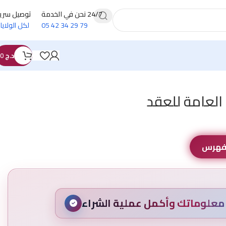
24/7 نحن في الخدمة
توصيل سري
79 29 34 42 05
لكل الولايا
د.ج
0
 العامة للعقد
لفهرس
علوماتك وأكمل عملية الشراء