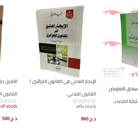
‏الإيجار المدني في القانون الجزائري /
التنزيل د
HM147
مقارنة / HM104
لمستحق للتعويض
القانون المدني
القانون ا
بقة القضاء
,
 of stock
In stock
د.ج
500
د.ج
860
قراءة ال
إضافة إلى السلة