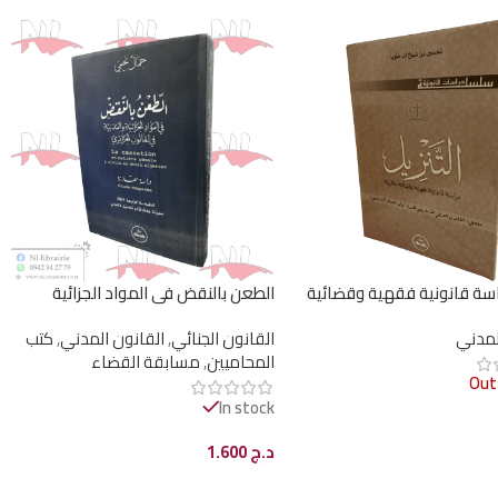
راسة قانونية فقهية وقضائية
الطعن بالنقض في المواد الجزائية
والمدنية في القانون الجزائري دراسة
لمدني
القانون الجنائي
,
القانون المدني
,
كتب
مقارنة
المحاميين
,
مسابقة القضاء
Out
In stock
د.ج
1.600
مزيد
إضافة إلى السلة