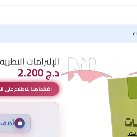
نة
نظرية العامة للعقد
الإلتزامات النظرية
د.ج
2.200
اضغط هنا للاطلاع على ا
أضف م