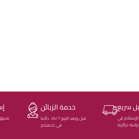
خدمة الزبائن
ل سريع
إس
الإستلام في
بسهول
قبل وبعد البيع 24/7 دائما
في خدمتكم