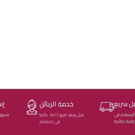
خدمة الزبائن
ل سريع
إس
الإستلام في
بسهول
قبل وبعد البيع 24/7 دائما
في خدمتكم