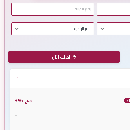
اطلب الآن
د.ج
395
x
-