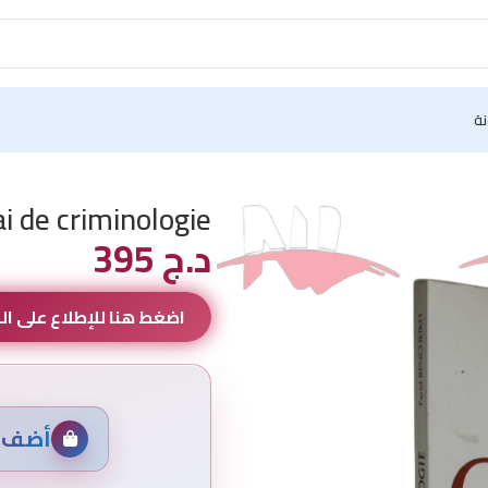
نة
i de criminologie
د.ج
395
اضغط هنا للإطلاع على ا
أضف م