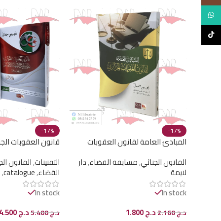
WhatsApp
TikTok
-17%
-17%
المبادئ العامة لقانون العقوبات
قانون العقوبات الج
الجزائري
الإجتهاد القضائي جزئ
القانون الجنائي
,
مسابقة القضاء
,
دار
التقنينات
,
القانون الج
لايمة
القضاء
,
catalogue
,
د
In stock
In stock
د.ج
1.800
د.ج
4.500
د.ج
2.160
د.ج
5.400