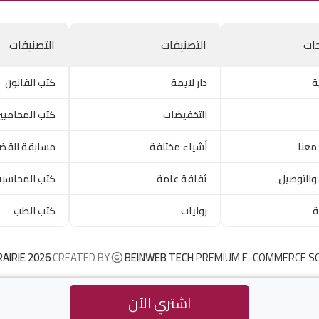
ات
التصنيفات
التصنيفات
ة
دار لايمة
كتب القانون
التخفيضات
كتب المحاميي
معنا
أشياء مختلفة
مسابقة القض
والتوصيل
ثقافة عامة
كتب المحاسبة
ة
روايات
كتب الطب
RAIRIE 2026
CREATED BY
BEINWEB TECH
PREMIUM E-COMMERCE S
اشتري الآن