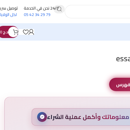
24/7 نحن في الخدمة
توصيل سري
79 29 34 42 05
لكل الولايا
د.ج
0
essa
لفهرس
علوماتك وأكمل عملية الشراء