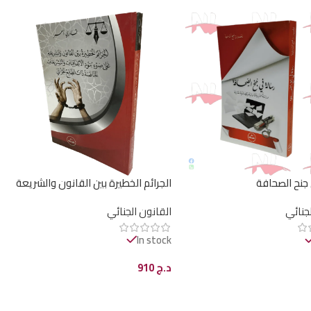
جنح الصحافة
الجرائم الخطيرة بين القانون والشريعة
على ضوء بنود الإتفاقيات والتشريعات
لجنائي
القانون الجنائي
الخاصة ذات الطابع الجزائي / HM047
In stock
د.ج
910
ى السلة
إضافة إلى السلة