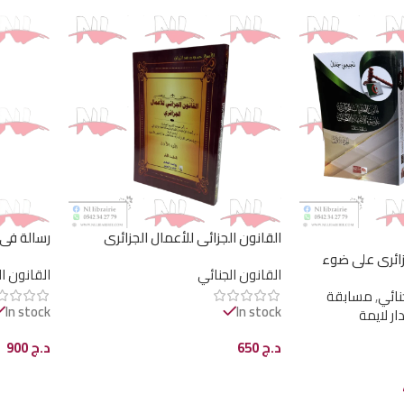
القانون الجزائي للأعمال الجزائري
رسالة في 
زائري على ضوء
القانون الجنائي
القانون ا
ين
نائي
,
مسابقة
In stock
In stock
ار لايمة
د.ج
650
د.ج
900
إضافة إلى السلة
إضافة إل