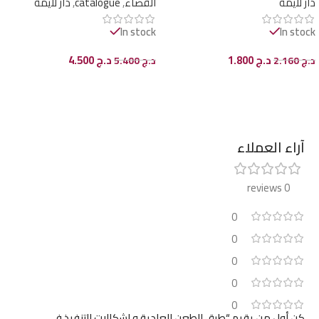
دار لايمة
القضاء
,
catalogue
,
دار لايمة
In stock
In stock
د.ج
1.800
د.ج
4.500
د.ج
2.160
د.ج
5.400
إضافة إلى السلة
إضافة إلى السلة
آراء العملاء
0 reviews
0
0
0
0
0
كن أول من يقيم “طرق الطعن العادية و إشكالات التنفيذ في