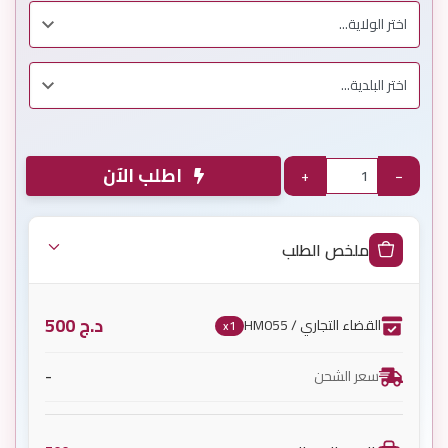
اطلب الآن
+
−
ملخص الطلب
د.ج
500
القضاء التجاري / HM055
x1
-
سعر الشحن