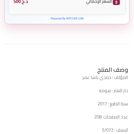
د.ج
500
السعر الإجمالي
Powered By WPCODFLOW
وصف المنتج
المؤلف : حمدي باشا عمر
دار النشر : هومه
سنة الطبع : 2017
عدد الصفحات :208
الصنف : 5/072