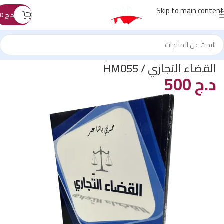
Skip to main content
د.ج
0
الرئيسية
/
كتب القانون
/
القانون التجاري
القضاء التجاري / HM055
د.ج
500