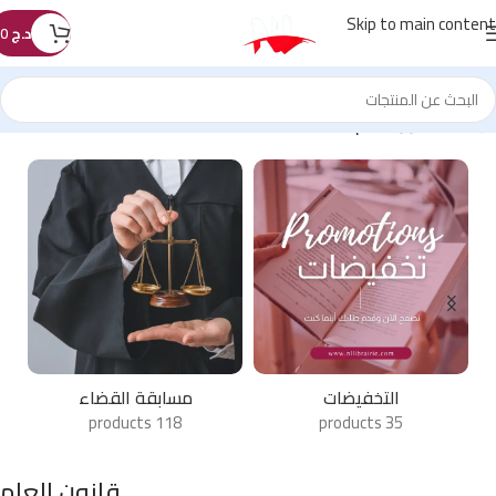
Skip to main content
د.ج
0
الرئيسية
/
قانون العام
كتب الطب
أشياء مختلفة
33 products
43 products
قانون العام